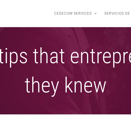
CEDECOM SERVICES
SERVICIOS D
tips that entrep
they knew