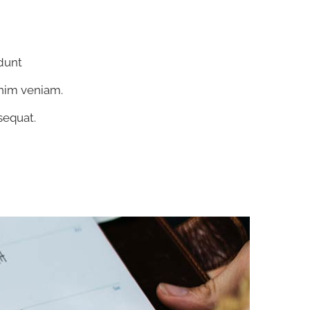
idunt
inim veniam.
sequat.